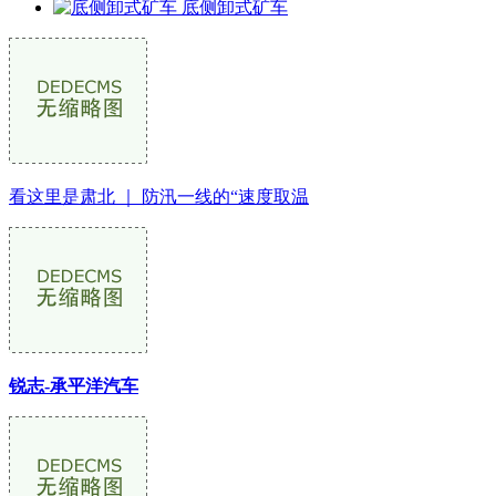
底侧卸式矿车
看这里是肃北 ｜ 防汛一线的“速度取温
锐志-承平洋汽车