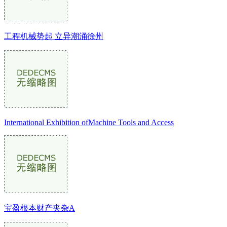
工程机械势起 立异潮涌徐州
International Exhibition ofMachine Tools and Access
宝盈根本财产夹杂A