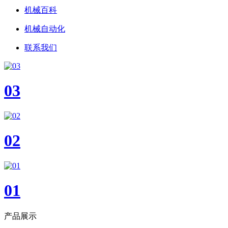
机械百科
机械自动化
联系我们
03
02
01
产品展示