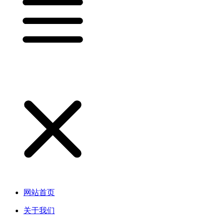
网站首页
关于我们